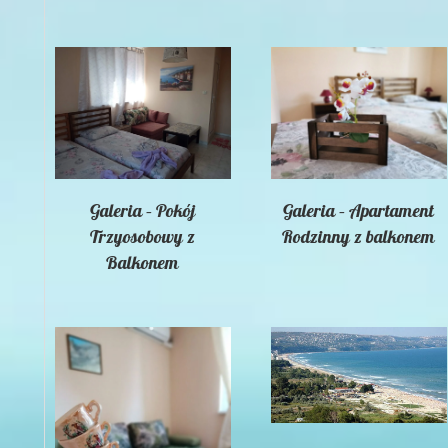
Galeria – Pokój
Galeria – Apartament
Trzyosobowy z
Rodzinny z balkonem
Balkonem