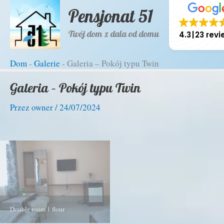
do
Pensjonat 51
treści
Twój dom z dala od domu
4.3
23 rev
Dom
-
Galerie
-
Galeria – Pokój typu Twin
Dom
-
Galerie
-
Galeria – Pokój typu Twin
Galeria – Pokój typu Twin
Przez
owner
/
24/07/2024
Double room 1 flour