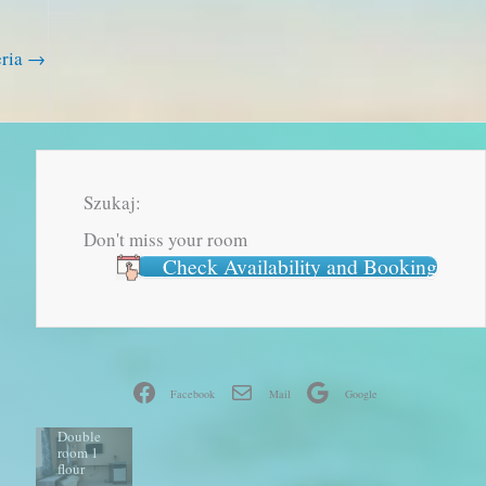
eria
→
Szukaj:
Don't miss your room
Check Availability and Booking
Facebook
Mail
Google
Double
room 1
flour