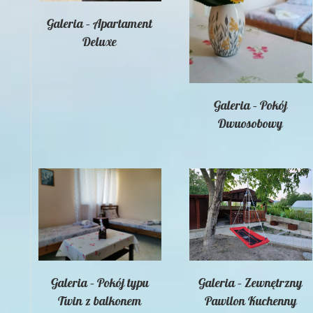
Galeria – Apartament
Deluxe
Galeria – Pokój
Dwuosobowy
Galeria – Pokój typu
Galeria – Zewnętrzny
Twin z balkonem
Pawilon Kuchenny