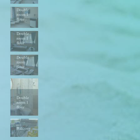
Double
room 1
flour
Double
room 1
flour
Double
room 1
flour
Double
room 1
flour
Balcony