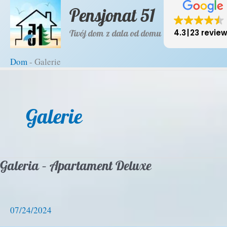
Pensjonat 51
do
treści
Twój dom z dala od domu
4.3
23 revie
Dom
-
Galerie
Dom
-
Galerie
Galerie
Galeria – Apartament Deluxe
0
7/24/2024