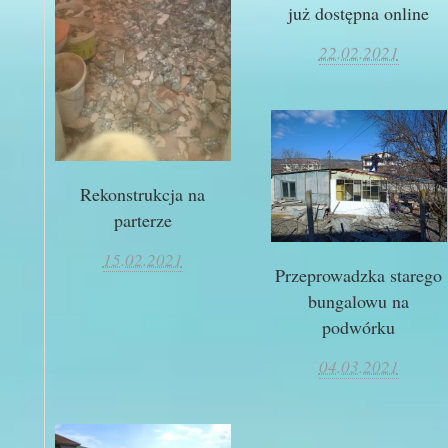
już dostępna online
22.02.2021
Rekonstrukcja na
parterze
15.02.2021
Przeprowadzka starego
bungalowu na
podwórku
04.03.2021