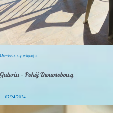
Galeria
Dowiedz się więcej »
–
Apartament
Galeria – Pokój Dwuosobowy
Deluxe
0
7/24/2024