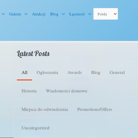
Galerie
Atrakcji
Blog
Łączność
Latest Posts
All
Ogłoszenia
Awards
Blog
General
Historia
Wiadomości domowe
Miejsca do odwiedzenia
Promotions/Offers
Uncategorized