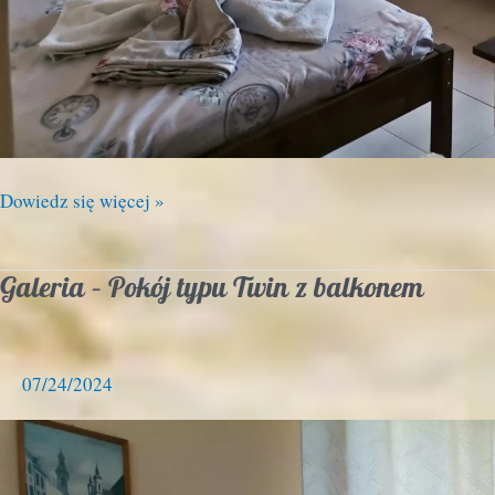
Galeria
Dowiedz się więcej »
–
Pokój
Galeria – Pokój typu Twin z balkonem
typu
Twin
0
7/24/2024