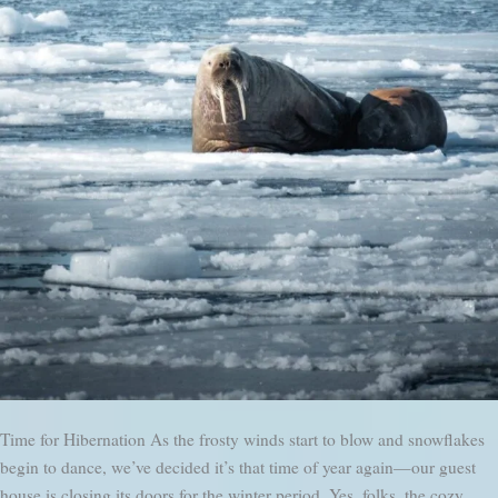
Time for Hibernation As the frosty winds start to blow and snowflakes
begin to dance, we’ve decided it’s that time of year again—our guest
house is closing its doors for the winter period. Yes, folks, the cozy