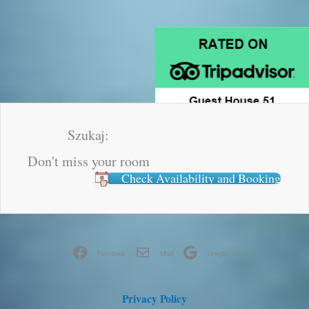
Szukaj:
Don't miss your room
Check Availability and Booking
Facebook
Mail
Google
Privacy Policy