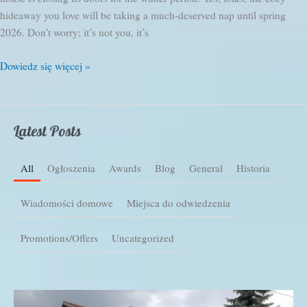
hideaway you love will be taking a much-deserved nap until spring
2026. Don’t worry; it’s not you, it’s
Nadchodzi
Dowiedz się więcej »
zima:
czas
zamknąć
Latest Posts
sezon
w
naszym
All
Ogłoszenia
Awards
Blog
General
Historia
przytulnym
pensjonacie!
Wiadomości domowe
Miejsca do odwiedzenia
Promotions/Offers
Uncategorized