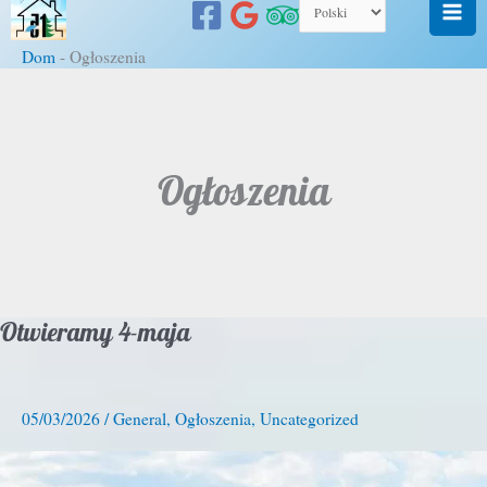
do
treści
Dom
-
Ogłoszenia
Ogłoszenia
Otwieramy 4-maja
0
5/03/2026
/
General
,
Ogłoszenia
,
Uncategorized