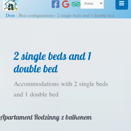
do
treści
Dom
-
Bed configurations
-
2 single beds and 1 double bed
2 single beds and 1
double bed
Accommodations with 2 single beds
and 1 double bed
Apartament Rodzinny z balkonem