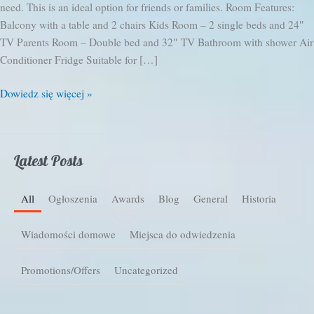
need. This is an ideal option for friends or families. Room Features:
Balcony with a table and 2 chairs Kids Room – 2 single beds and 24″
TV Parents Room – Double bed and 32″ TV Bathroom with shower Air
Conditioner Fridge Suitable for […]
Apartament
Dowiedz się więcej »
Rodzinny
z
balkonem
Latest Posts
All
Ogłoszenia
Awards
Blog
General
Historia
Wiadomości domowe
Miejsca do odwiedzenia
Promotions/Offers
Uncategorized